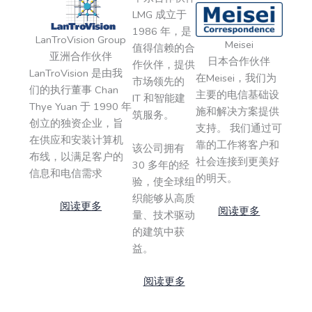
LMG 成立于
1986 年，是
LanTroVision Group
Meisei
值得信赖的合
亚洲合作伙伴
日本合作伙伴
作伙伴，提供
LanTroVision 是由我
在Meisei，我们为
市场领先的
们的执行董事 Chan
主要的电信基础设
IT 和智能建
Thye Yuan 于 1990 年
施和解决方案提供
筑服务。
创立的独资企业，旨
支持。 我们通过可
在供应和安装计算机
靠的工作将客户和
该公司拥有
布线，以满足客户的
社会连接到更美好
30 多年的经
信息和电信需求
的明天。
验，使全球组
织能够从高质
阅读更多
阅读更多
量、技术驱动
的建筑中获
益。
阅读更多